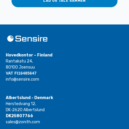
LAD OS TALE SAMMEN
Hovedkontor – Finland
Rantakatu 24,
80100 Joensuu
VAT FI16485647
info@sensire.com
Albertslund - Denmark
Herstedvang 12,
DK-2620 Albertslund
DK25807766
sales@zonith.com