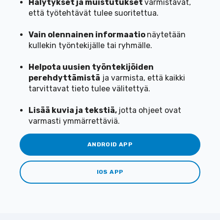
Hälytykset ja muistutukset
varmistavat,
että työtehtävät tulee suoritettua.
Vain olennainen informaatio
näytetään
kullekin työntekijälle tai ryhmälle.
Helpota
uusien työntekijöiden
perehdyttämistä
ja varmista,
että kaikki
tarvittavat tieto tulee välitettyä.
Lisää kuvia ja tekstiä,
jotta ohjeet ovat
varmasti ymmärrettäviä.
ANDROID APP
IOS APP