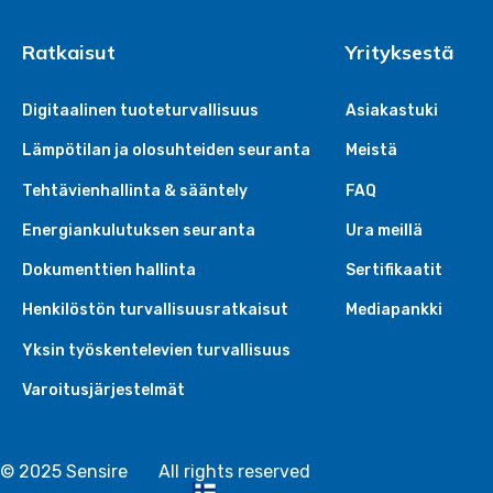
Ratkaisut
Yrityksestä
Digitaalinen tuoteturvallisuus
Asiakastuki
Lämpötilan ja olosuhteiden seuranta
Meistä
Tehtävienhallinta & sääntely
FAQ
Energiankulutuksen seuranta
Ura meillä
Dokumenttien hallinta
Sertifikaatit
Henkilöstön turvallisuusratkaisut
Mediapankki
Yksin työskentelevien turvallisuus
Varoitusjärjestelmät
© 2025 Sensire
All rights reserved