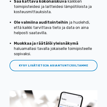
Saa kattava kokonaiskuva
kaikkien
toimipisteidesi ja laitteidesi lämpötiloista ja
kosteusmittauksista.
Ole valmiina auditointeihin
ja huolehdi,
että kaikki tarvittava tieto ja data on aina
helposti saatavilla.
Muokkaa
ja räätälöi yleis
näkymä
haluamallasi tavalla
jokaiselle toimipisteelle
sopivaksi.
KYSY LISÄTIETOJA ASIANTUNTIJOILTAMME