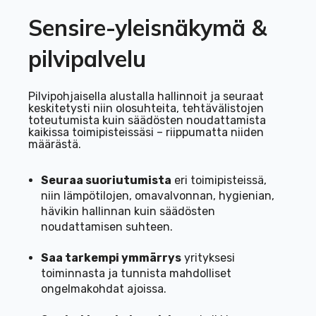
Sensire-yleisnäkymä &
pilvipalvelu
Pilvipohjaisella alustalla hallinnoit ja seuraat
keskitetysti niin olosuhteita, tehtävälistojen
toteutumista kuin säädösten noudattamista
kaikissa toimipisteissäsi – riippumatta niiden
määrästä.
Seuraa suoriutumista
eri toimipisteissä,
niin lämpötilojen, omavalvonnan, hygienian,
hävikin hallinnan kuin säädösten
noudattamisen suhteen.
Saa tarkempi ymmärrys
yrityksesi
toiminnasta ja tunnista mahdolliset
ongelmakohdat ajoissa.