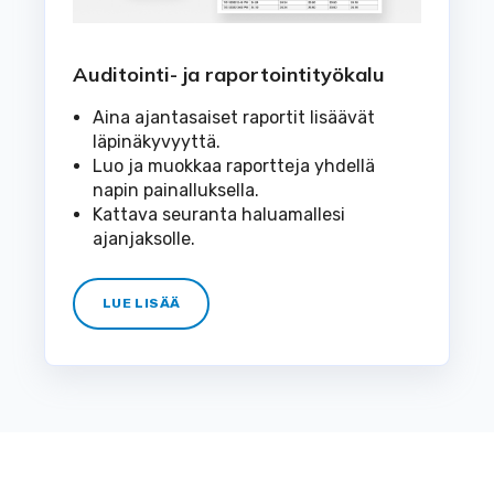
Auditointi- ja raportointityökalu
Aina ajantasaiset raportit lisäävät
läpinäkyvyyttä.
Luo ja muokkaa raportteja yhdellä
napin painalluksella.
Kattava seuranta haluamallesi
ajanjaksolle.
LUE LISÄÄ