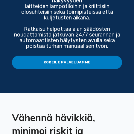
näkyvyyden
laitteiden lämpötiloihin ja kriittisiin
olosuhteisiin sekä toimipisteissä että
kuljetusten aikana.
Ratkaisu helpottaa alan säädösten
noudattamista jatkuvan 24/7 seurannan ja
automaattisten hälytysten avulla sekä
poistaa turhan manuaalisen työn.
KOKEILE PALVELUAMME
Vähennä hävikkiä,
minimoi riskit ja