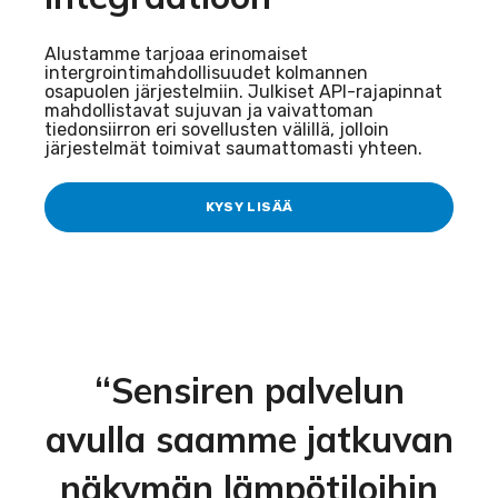
Alustamme tarjoaa erinomaiset
intergrointimahdollisuudet
kolmannen
osapuolen järjestelmiin.
J
ulkis
et
API-rajapin
nat
mahdollistavat sujuvan ja vaivattoman
t
iedonsiir
ron
eri sovellusten välillä
, jolloin
järjestelmät toimivat saumattomasti yhteen.
KYSY LISÄÄ
“Sensiren palvelun
avulla saamme jatkuvan
näkymän lämpötiloihin