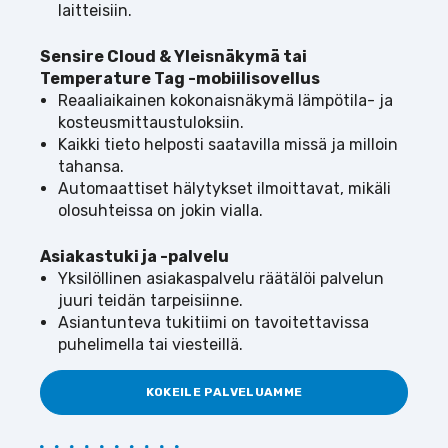
laitteisiin.
Sensire Cloud & Yleisnäkymä tai
Temperature Tag -mobiilisovellus
Reaaliaikainen kokonaisnäkymä lämpötila- ja
kosteusmitta
us
tuloksiin
.
Kaikki tieto helposti saatavilla missä ja milloin
tahansa.
Automaattiset hälytykset ilmoittavat, mikäli
olosuhteissa on jokin vialla.
Asiakastuki ja -palvelu
Yksilöllinen asiakaspalvelu räätälöi palvelun
juuri teidän tarpeisiinne.
Asiantunteva tukitiimi on tavoitettavissa
puhelimella tai viesteillä.
KOKEILE PALVELUAMME