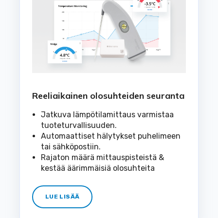
Reeliaikainen olosuhteiden seuranta
Jatkuva lämpötilamittaus varmistaa
tuoteturvallisuuden.
Automaattiset hälytykset puhelimeen
tai sähköpostiin.
Rajaton määrä mittauspisteistä &
kestää äärimmäisiä olosuhteita
LUE LISÄÄ