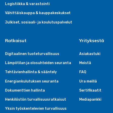
Logistiikka & varastointi
Vähittäiskauppa & kauppakeskukset
Julkiset, sosiaali- ja koulutuspalvelut
Ratkaisut
Yrityksestä
Digitaalinen tuoteturvallisuus
Asiakastuki
Lämpötilan ja olosuhteiden seuranta
Meistä
Tehtävienhallinta & sääntely
FAQ
Energiankulutuksen seuranta
Ura meillä
Dokumenttien hallinta
Sertifikaatit
Henkilöstön turvallisuusratkaisut
Mediapankki
Yksin työskentelevien turvallisuus