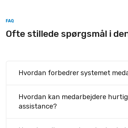
FAQ
Ofte stillede spørgsmål i d
Hvordan forbedrer systemet medar
Sensires medarbejdersikkerhedsløsninger forbedr
koordineret respons. Det muliggør hurtig og effek
Hvordan kan medarbejdere hurtigt t
situationer eskalerer, mens et fælles situationsbil
assistance?
Medarbejdere kan aktivere en diskret alarm, som 