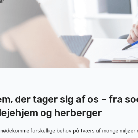
er
em, der tager sig af os – fra 
 plejehjem og herberger
 imødekomme forskellige behov på tværs af mange miljøer o