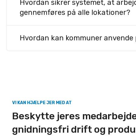
lokationsinformation gør det muligt at sende hjæl
Hvordan sikrer systemet, at arb
felten.
gennemføres på alle lokationer?
Sensires kvalitetsstyringsløsning understøtter 
udviklet til at understøtte compliance. Det hjælp
Hvordan kan kommuner anvende pla
rapportering, daglige arbejdsgange og audits for
Platformen giver kommuner mulighed for at samle
overblik, mere ensartede arbejdsprocesser og høje
VI KAN HJÆLPE JER MED AT
Beskytte jeres medarbejde
gnidningsfri drift og prod