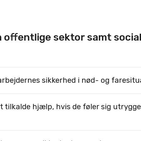
en offentlige sektor samt soc
bejdernes sikkerhed i nød- og faresitu
er medarbejdernes sikkerhed gennem alarmer i realtid, pr
tiv håndtering af trussels- og nødsituationer. Diskrete a
ilkalde hjælp, hvis de føler sig utrygge 
lede sikrer en koordineret indsats.
straks underretter kolleger, sikkerhedspersonale eller a