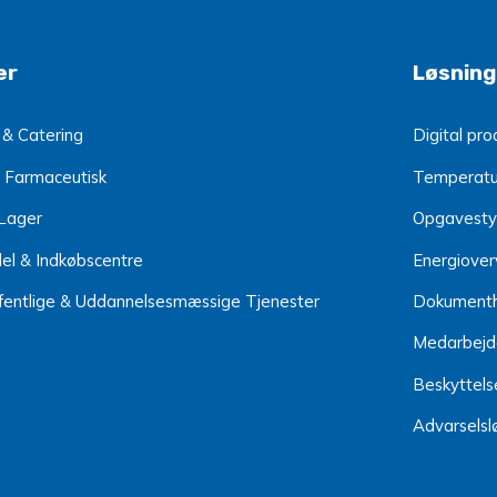
er
Løsning
 & Catering
Digital pr
 Farmaceutisk
Temperatur
 Lager
Opgavesty
el & Indkøbscentre
Energiover
ffentlige & Uddannelsesmæssige Tjenester
Dokumenth
Medarbejd
Beskyttels
Advarselsl