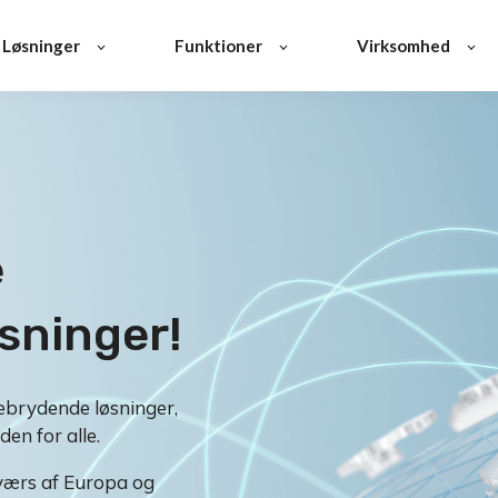
Løsninger
Funktioner
Virksomhed
e
sninger!
nebrydende løsninger,
en for alle.
tværs af Europa og