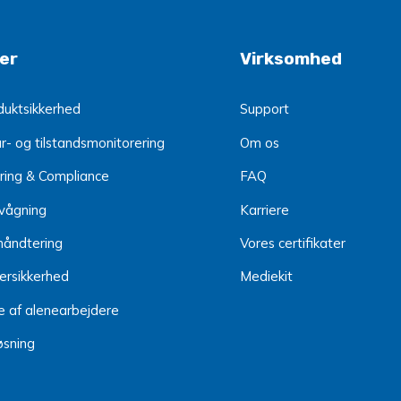
er
Virksomhed
oduktsikkerhed
Support
- og tilstandsmonitorering
Om os
ring & Compliance
FAQ
vågning
Karriere
åndtering
Vores certifikater
ersikkerhed
Mediekit
e af alenearbejdere
øsning