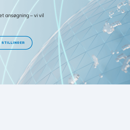
et ansøgning – vi vil
 STILLINGER