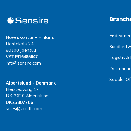
Branch
Fødevarer
Hovedkontor – Finland
Rantakatu 24,
Sundhed &
80100 Joensuu
VAT FI16485647
Logistik &
info@sensire.com
Detailhand
Sociale, O
Albertslund - Denmark
Herstedvang 12,
DK-2620 Albertslund
DK25807766
sales@zonith.com